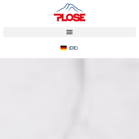
(IT)
(DE)
(EN)