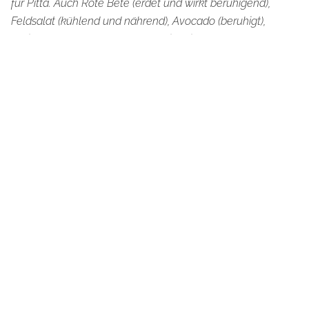
für Pitta. Auch Rote Bete (erdet und wirkt beruhigend),
Feldsalat (kühlend und nährend), Avocado (beruhigt),
Koriandersamen (kühlend) und die milde Säure des
Limettensaftes sind gut für Pitta. Einen Teil des Öls im
Salatdressing durch Mineralwasser zu ersetzen, spart
Kalorien, ganz ohne Geschmackseinbußen.
_________________________________
Warmer Gewürz-Hirse-
Frühstücksbrei mit Pflaumen und
Plose Mineralwasser