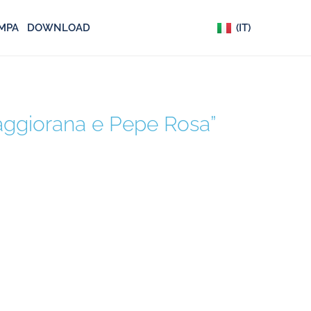
(EN)
MPA
DOWNLOAD
(IT)
(DE)
Maggiorana e Pepe Rosa”