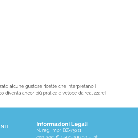
izzato alcune gustose ricette che interpretano i
ucco diventa ancor più pratica e veloce da realizzare!
Informazioni Legali
NTI
N. reg. impr. BZ-75211
cap. soc. € 1.500.000,00 – int.