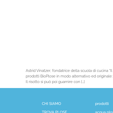
Astrid Vinatzer, fondatrice della scuola di cucina “
prodotti BioPlose in modo alternativo ed originale: l
Il risotto si può poi guarnire con […]
CHI SIAMO
prodotti
TROVA PLOSE
acqua plo