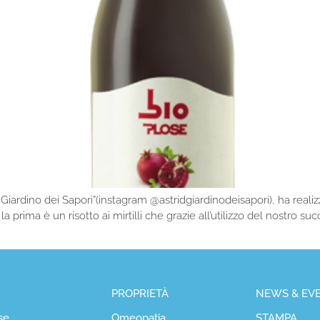
Il Giardino dei Sapori”(instagram @astridgiardinodeisapori), ha real
a prima è un risotto ai mirtilli che grazie all’utilizzo del nostro s
PROPRIETÀ
NEWS & EVE
se
Omeopatia
STAMPA