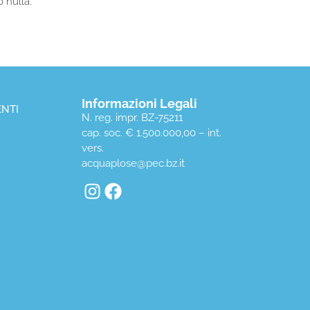
o nulla.
Informazioni Legali
NTI
N. reg. impr. BZ-75211
cap. soc. € 1.500.000,00 – int.
vers.
D
acquaplose@pec.bz.it