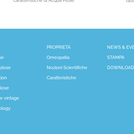
caratteristiche di Acqua Plose.
fatt
PROPRIETÀ
NEWS & EVE
se
Omeopatia
STAMPA
plose
Nozioni Scientifiche
DOWNLOA
tion
Caratteristiche
plose
se vintage
ology