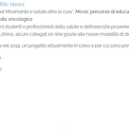
IA:
News
ool Movimento e salute oltre la cura”,
Movis: percorso di educaz
bito oncologico
ni studenti e professionisti della salute e dell’esercizio proveni
rbino, alcuni collegati on-line grazie alle nuove modalità di di
 nel 2019, un progetto attualmente in corso e per cui sono pre
.
o