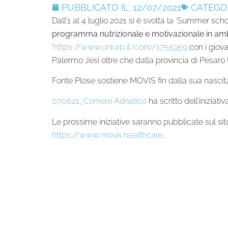
PUBBLICATO IL:
12/07/2021
CATEGOR
Dall’1 al 4 luglio 2021 si è svolta la ‘Summer sch
programma nutrizionale e motivazionale in am
’
https://www.uniurb.it/corsi/1
755959
con i giova
Palermo Jesi oltre che dalla provincia di Pesaro U
Fonte Plose sostiene MOVIS fin dalla sua nascita
070621_Corriere Adriatico
ha scritto dell’iniziativa
Le prossime iniziative saranno pubblicate sul sit
https://www.movis.healthcare
.