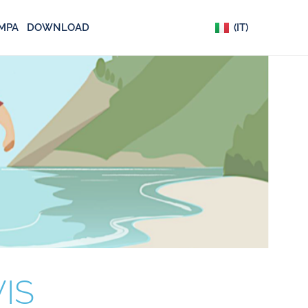
(EN)
MPA
DOWNLOAD
(IT)
(DE)
IS