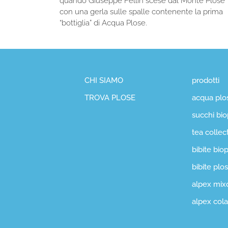
quando Giuseppe Fellin scese dal Monte Plose
con una gerla sulle spalle contenente la prima
“bottiglia” di Acqua Plose.
CHI SIAMO
prodotti
TROVA PLOSE
acqua plo
succhi bio
tea collec
bibite bio
bibite plo
alpex mix
alpex cola