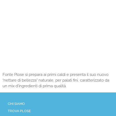
NETTARE,
NATURALMENTE
100% BIO, SENZA
COLORANTI NE
CONSERVANTI
Fonte Plose si prepara ai primi caldi e presenta il suo nuovo
“nettare di bellezza” naturale, per palati fini, caratterizzato da
un mix d’ingredienti di prima qualità.
CHI SIAMO
TROVA PLOSE