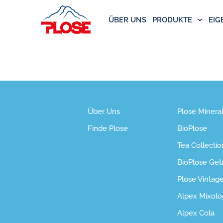
ÜBER UNS
PRODUKTE
EIG
GRAPEFRUIT
Über Uns
Plose Minera
Finde Plose
BioPlose
Tea Collectio
BioPlose Get
Plose Vintag
Alpex Mixolo
Alpex Cola