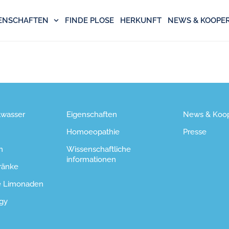
ENSCHAFTEN
FINDE PLOSE
HERKUNFT
NEWS & KOOPE
lwasser
Eigenschaften
News & Koop
Homoeopathie
Presse
n
Wissenschaftliche
informationen
ränke
e Limonaden
gy