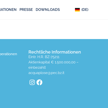
(IT)
RATIONEN
PRESSE
DOWNLOADS
(DE)
(EN)
Rechtliche Informationen
erationen
Eintr. H.R. BZ-75211
Aktienkapital € 1.500.000,00 –
einbezahlt
acquaplose@pec.bz.it