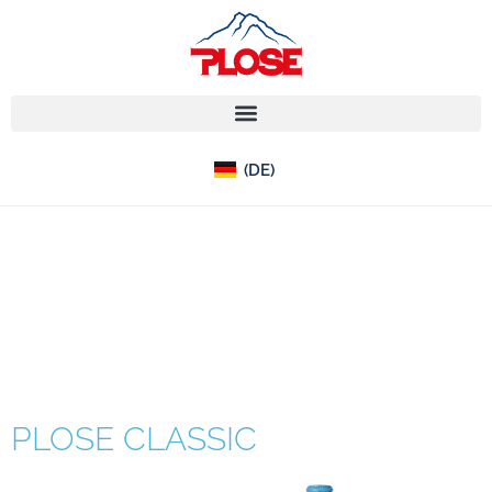
(IT)
(DE)
(EN)
COLLECTION:
PLOSE
MINERALWASSER
PLOSE CLASSIC