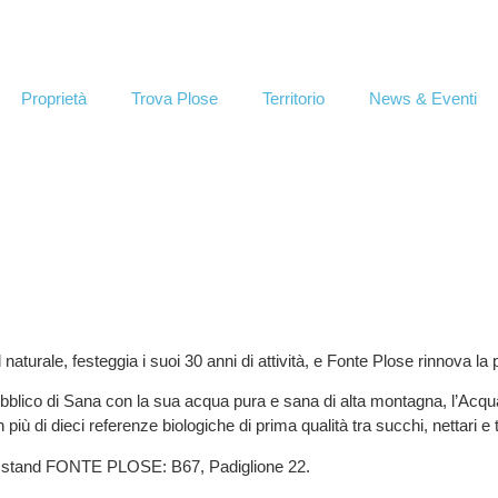
Proprietà
Trova Plose
Territorio
News & Eventi
 BOLOGNA – 7/10 S
l naturale
, festeggia i suoi 30 anni di attività, e
Fonte Plose
rinnova la 
pubblico di Sana con la sua acqua pura e sana di alta montagna, l’
Acqu
on
più di dieci referenze biologiche di prima qualità
tra succhi, nettari e 
o stand FONTE PLOSE: B67, Padiglione 22.