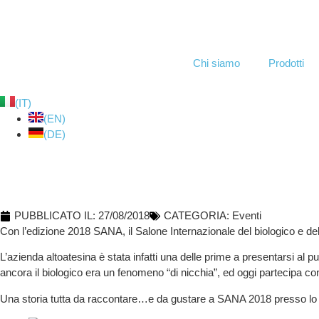
Chi siamo
Prodotti
(IT)
(EN)
(DE)
30 ANNI AL SANA!
PUBBLICATO IL:
27/08/2018
CATEGORIA:
Eventi
Con l’edizione 2018 SANA, il
Salone Internazionale del biologico e de
L’azienda altoatesina è stata infatti una delle prime a presentarsi al 
ancora il biologico era un fenomeno “di nicchia”, ed oggi partecipa c
Una storia tutta da raccontare…e da gustare a SANA 2018 presso
l