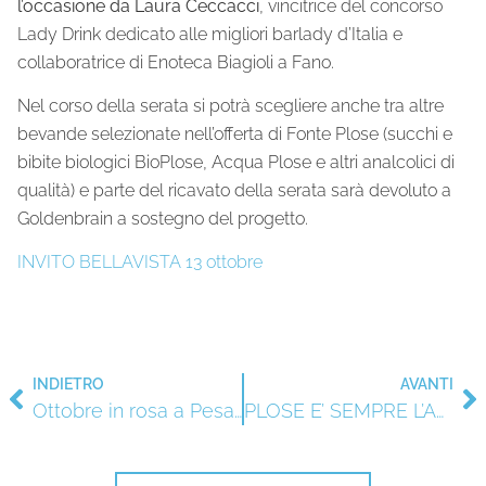
l’occasione
da Laura Ceccacci
, vincitrice del concorso
Lady Drink dedicato alle migliori barlady d’Italia e
collaboratrice di Enoteca Biagioli a Fano.
Nel corso della serata si potrà scegliere anche tra altre
bevande selezionate nell’offerta di Fonte Plose (succhi e
bibite biologici BioPlose, Acqua Plose e altri analcolici di
qualità) e parte del ricavato della serata sarà devoluto a
Goldenbrain a sostegno del progetto.
INVITO BELLAVISTA 13 ottobre
INDIETRO
AVANTI
Ottobre in rosa a Pesaro, Fano e Urbino per la lotta contro i tumori femminili
PLOSE E’ SEMPRE L’ACQUA DI YOGAFESTIVAL