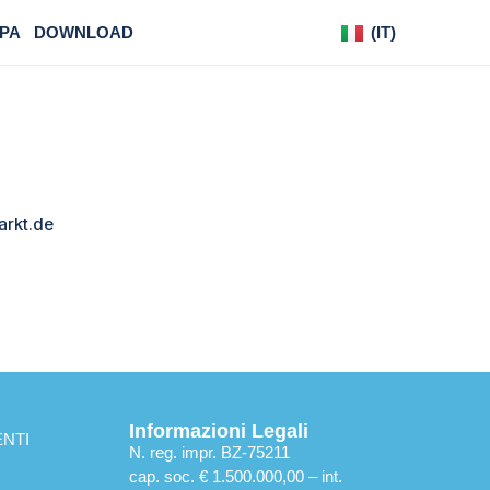
PA
DOWNLOAD
(IT)
(DE)
arkt.de
Informazioni Legali
NTI
N. reg. impr. BZ-75211
cap. soc. € 1.500.000,00 – int.