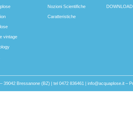
oplose
Nozioni Scientifiche
DOWNLOAD
tion
Caratteristiche
plose
se vintage
ology
2 – 39042 Bressanone (BZ) | tel 0472 836461 | info@acquaplose.it –
P