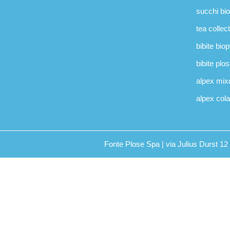
succhi bi
tea collec
bibite bio
bibite plo
alpex mix
alpex cola
Fonte Plose Spa | via Julius Durst 1