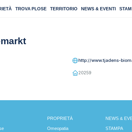
RIETÀ
TROVA PLOSE
TERRITORIO
NEWS & EVENTI
STAM
emarkt
http://www.tjadens-biom
20259
PROPRIETÀ
NEWS & EVE
se
Omeopatia
STAMPA