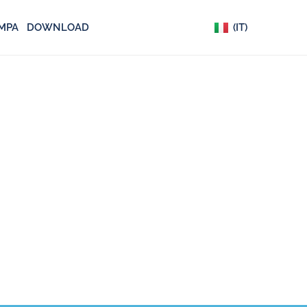
(EN)
MPA
DOWNLOAD
(IT)
(DE)