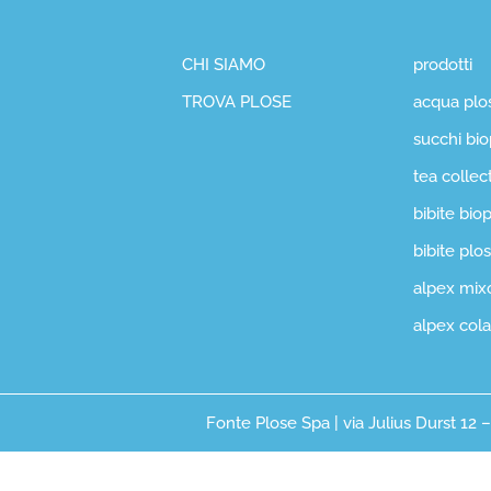
CHI SIAMO
prodotti
TROVA PLOSE
acqua plo
succhi bio
tea collec
bibite bio
bibite plo
alpex mix
alpex cola
Fonte Plose Spa | via Julius Durst 12