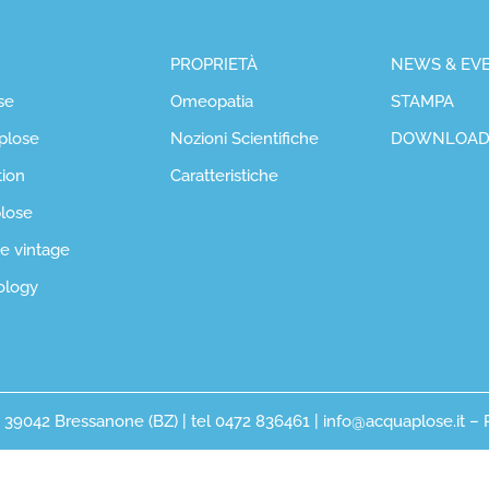
PROPRIETÀ
NEWS & EVE
se
Omeopatia
STAMPA
plose
Nozioni Scientifiche
DOWNLOA
tion
Caratteristiche
plose
se vintage
ology
 – 39042 Bressanone (BZ) | tel 0472 836461 | info@acquaplose.it –