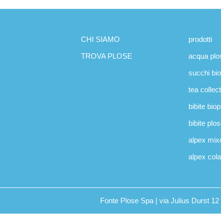
CHI SIAMO
prodotti
TROVA PLOSE
acqua plo
succhi bi
tea collec
bibite bio
bibite plo
alpex mix
alpex cola
Fonte Plose Spa | via Julius Durst 1