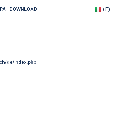
PA
DOWNLOAD
(IT)
(DE)
.ch/de/index.php