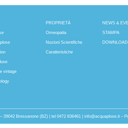
PROPRIETÀ
NEWS & EVE
se
Omeopatia
STAMPA
oplose
Nozioni Scientifiche
DOWNLOAD
tion
Caratteristiche
plose
se vintage
ology
2 – 39042 Bressanone (BZ) | tel 0472 836461 | info@acquaplose.it –
P