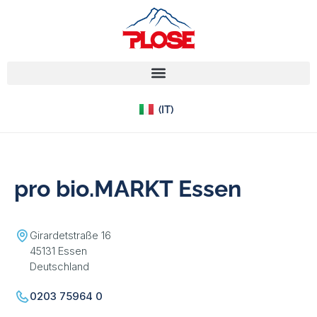
(EN)
(IT)
(DE)
pro bio.MARKT Essen
Girardetstraße 16
45131 Essen
Deutschland
0203 75964 0