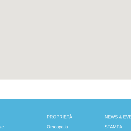
PROPRIETÀ
NEWS & EVE
se
Omeopatia
STAMPA