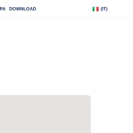
PA
DOWNLOAD
(IT)
(DE)