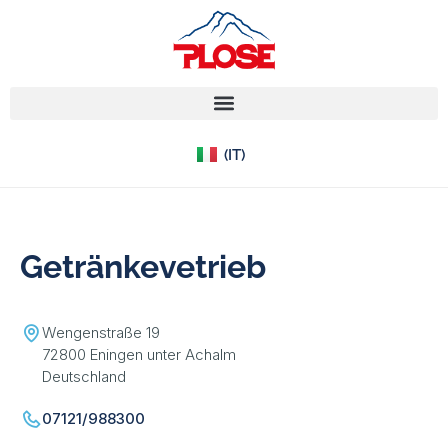
(EN)
(IT)
(DE)
Getränkevetrieb
Wengenstraße 19
72800 Eningen unter Achalm
Deutschland
07121/988300