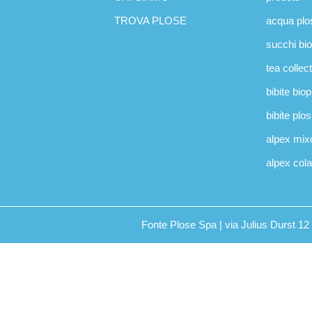
TROVA PLOSE
acqua plo
succhi bi
tea collec
bibite bio
bibite plo
alpex mix
alpex cola
Fonte Plose Spa | via Julius Durst 1