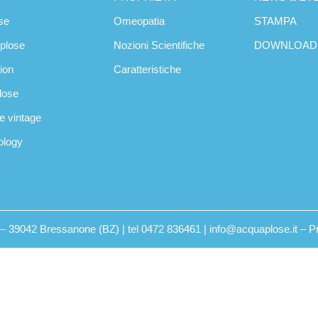
se
Omeopatia
STAMPA
oplose
Nozioni Scientifiche
DOWNLOAD
tion
Caratteristiche
plose
se vintage
ology
2 – 39042 Bressanone (BZ) | tel 0472 836461 | info@acquaplose.it –
P