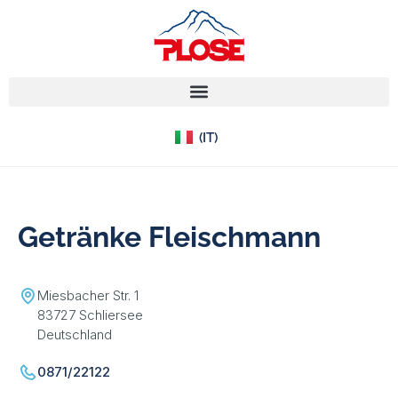
(EN)
(IT)
(DE)
Getränke Fleischmann
Miesbacher Str. 1
83727 Schliersee
Deutschland
0871/22122