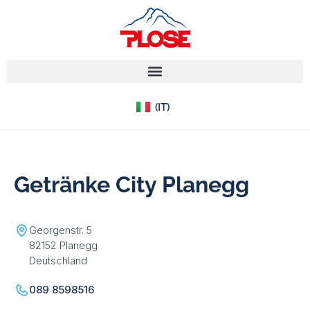
(EN)
(IT)
(DE)
Getränke City Planegg
Georgenstr. 5
82152 Planegg
Deutschland
089 8598516