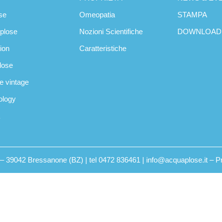
se
Omeopatia
STAMPA
oplose
Nozioni Scientifiche
DOWNLOAD
tion
Caratteristiche
plose
se vintage
ology
2 – 39042 Bressanone (BZ) | tel 0472 836461 | info@acquaplose.it –
P