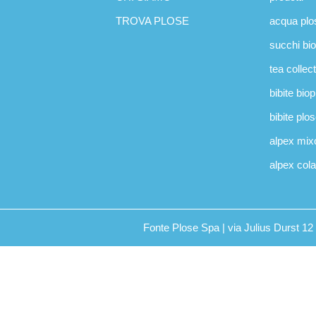
TROVA PLOSE
acqua plo
succhi bi
tea collec
bibite bio
bibite plo
alpex mix
alpex cola
Fonte Plose Spa | via Julius Durst 1