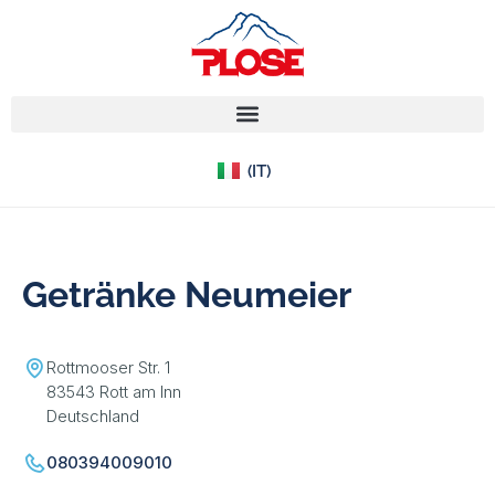
(EN)
(IT)
(DE)
Getränke Neumeier
Rottmooser Str. 1
83543 Rott am Inn
Deutschland
080394009010