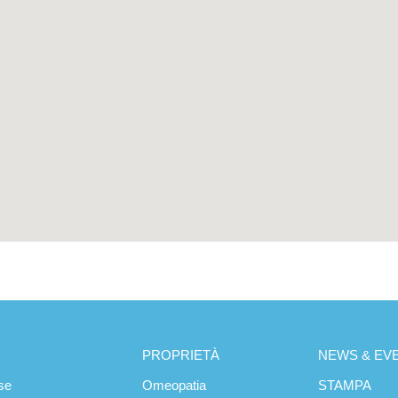
PROPRIETÀ
NEWS & EVE
se
Omeopatia
STAMPA