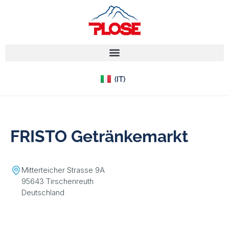
(EN)
(IT)
(DE)
FRISTO Getränkemarkt
Mitterteicher Strasse 9A
95643 Tirschenreuth
Deutschland