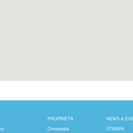
PROPRIETÀ
NEWS & EVE
se
Omeopatia
STAMPA