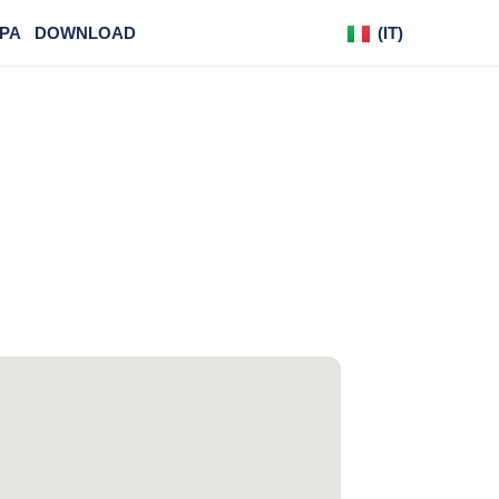
PA
DOWNLOAD
(IT)
(DE)