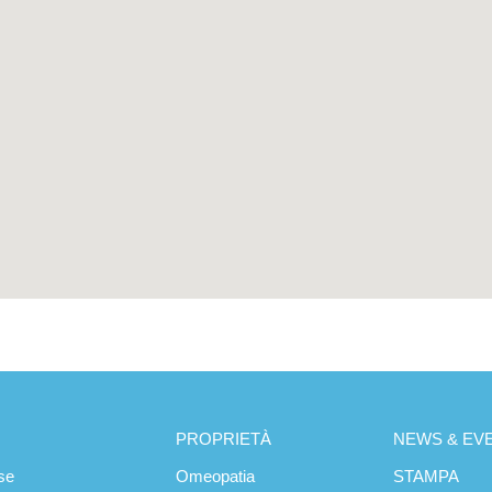
PROPRIETÀ
NEWS & EVE
se
Omeopatia
STAMPA