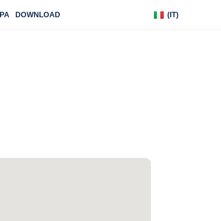
PA
DOWNLOAD
(IT)
(DE)