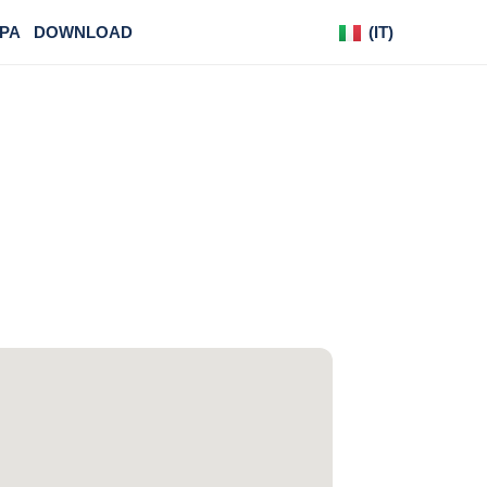
PA
DOWNLOAD
(IT)
(DE)