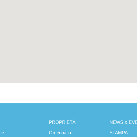
PROPRIETÀ
NEWS & EVE
se
Omeopatia
STAMPA