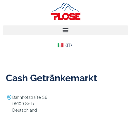
(EN)
(IT)
(DE)
Cash Getränkemarkt
Bahnhofstraße 36
95100 Selb
Deutschland