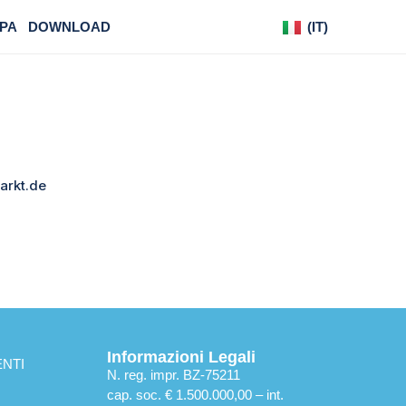
PA
DOWNLOAD
(IT)
(DE)
arkt.de
Informazioni Legali
NTI
N. reg. impr. BZ-75211
cap. soc. € 1.500.000,00 – int.