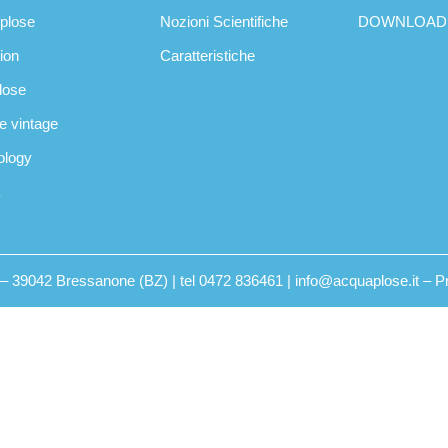
oplose
Nozioni Scientifiche
DOWNLOAD
tion
Caratteristiche
plose
se vintage
ology
2 – 39042 Bressanone (BZ) | tel 0472 836461 | info@acquaplose.it –
P