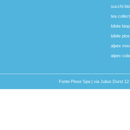
succhi bi
tea collec
bibite bio
bibite plo
alpex mix
alpex cola
Fonte Plose Spa | via Julius Durst 1