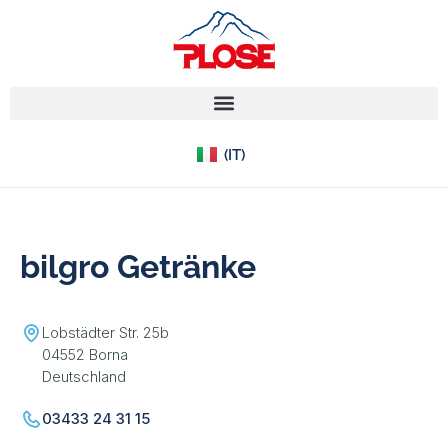
(EN)
(IT)
(DE)
bilgro Getränke
Lobstädter Str. 25b
04552 Borna
Deutschland
03433 24 31 15